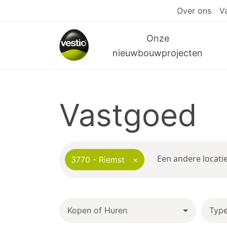
Over ons
V
Onze
nieuwbouwprojecten
Vastgoed
3770 - Riemst
×
Kopen of Huren
Typ