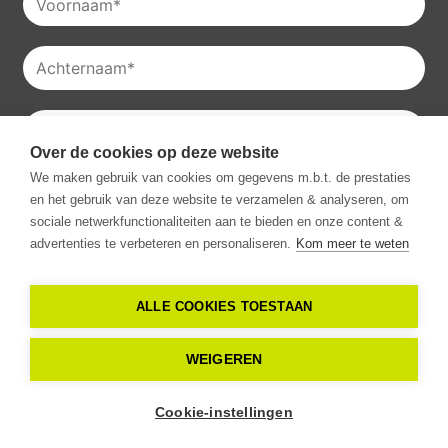
Over de cookies op deze website
Je kan onze
privacyverklaring
raadplegen en je kan je ook
We maken gebruik van cookies om gegevens m.b.t. de prestaties
altijd uitschrijven voor onze nieuwsbrieven.
en het gebruik van deze website te verzamelen & analyseren, om
Ik ga akkoord met het ontvangen van communicatie van
sociale netwerkfunctionaliteiten aan te bieden en onze content &
Vestio.
*
advertenties te verbeteren en personaliseren.
Kom meer te weten
ALLE COOKIES TOESTAAN
Copyright -
2026
Vestio. Alle rechten
WEIGEREN
voorbehouden
Cookie-instellingen
Privacy verklaring