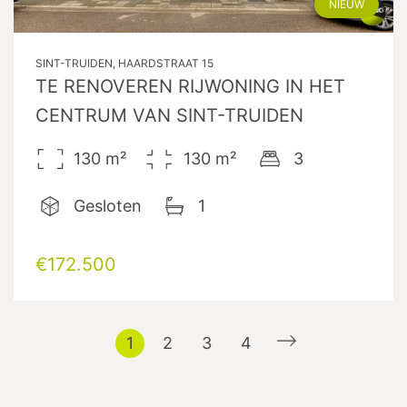
NIEUW
SINT-TRUIDEN, HAARDSTRAAT 15
TE RENOVEREN RIJWONING IN HET
CENTRUM VAN SINT-TRUIDEN
130
m²
130
m²
3
Gesloten
1
€172.500
1
2
3
4