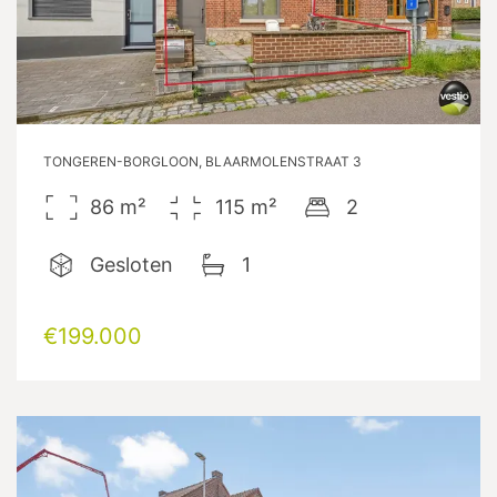
TONGEREN-BORGLOON, BLAARMOLENSTRAAT 3
86
m²
115
m²
2
Gesloten
1
€199.000