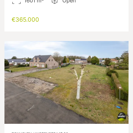
1601
m²
Open
€365.000