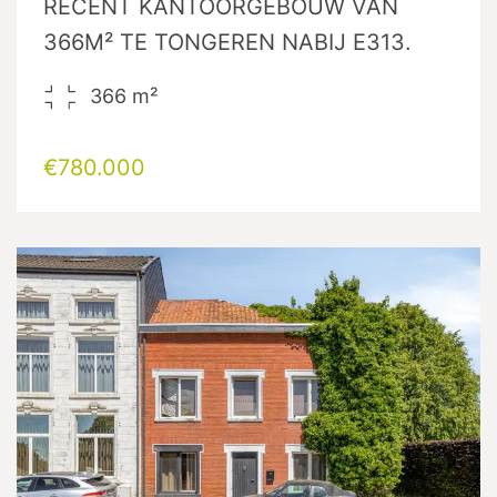
RECENT KANTOORGEBOUW VAN
366M² TE TONGEREN NABIJ E313.
366
m²
€780.000