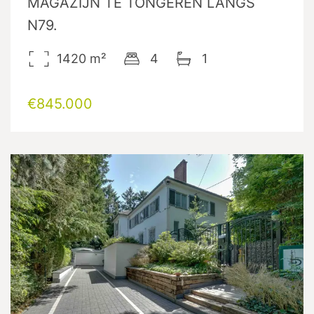
MAGAZIJN TE TONGEREN LANGS
N79.
1420
m²
4
1
€845.000