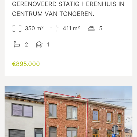
GERENOVEERD STATIG HERENHUIS IN
CENTRUM VAN TONGEREN.
350
m²
411
m²
5
2
1
€895.000