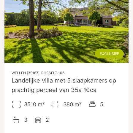
EXCLUSIEF
WELLEN (39167), RUSSELT 106
Landelijke villa met 5 slaapkamers op
prachtig perceel van 35a 10ca
3510
m²
380
m²
5
3
2