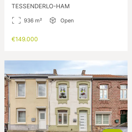
TESSENDERLO-HAM
936
m²
Open
€149.000