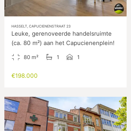
HASSELT, CAPUCIENENSTRAAT 23
Leuke, gerenoveerde handelsruimte
(ca. 80 m²) aan het Capucienenplein!
80
m²
1
1
€198.000