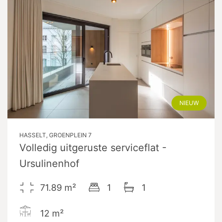
NIEUW
HASSELT, GROENPLEIN 7
Volledig uitgeruste serviceflat -
Ursulinenhof
71.89
m²
1
1
12
m²