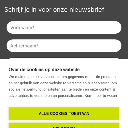
Schrijf je in voor onze nieuwsbrief
Over de cookies op deze website
Je kan onze
privacyverklaring
raadplegen en je kan je ook
We maken gebruik van cookies om gegevens m.b.t. de prestaties
altijd uitschrijven voor onze nieuwsbrieven.
en het gebruik van deze website te verzamelen & analyseren, om
Ik ga akkoord met het ontvangen van communicatie van
sociale netwerkfunctionaliteiten aan te bieden en onze content &
Vestio.
*
advertenties te verbeteren en personaliseren.
Kom meer te weten
ALLE COOKIES TOESTAAN
Copyright -
2026
Vestio. Alle rechten