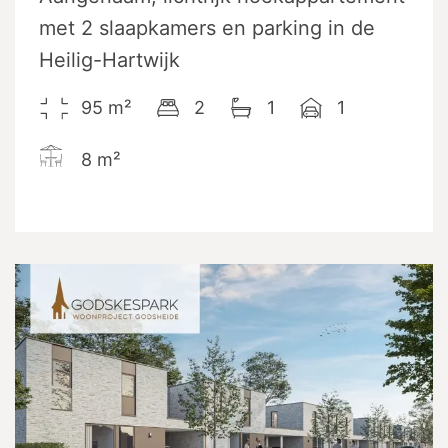
met 2 slaapkamers en parking in de
Heilig-Hartwijk
95
m²
2
1
1
8
m²