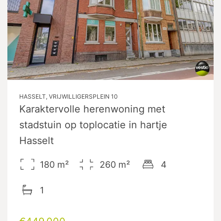
HASSELT, VRIJWILLIGERSPLEIN 10
Karaktervolle herenwoning met
stadstuin op toplocatie in hartje
Hasselt
180
m²
260
m²
4
1