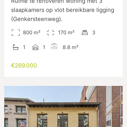
Ruime te renoveren woning met 3
slaapkamers op vlot bereikbare ligging
(Genkersteenweg).
800
m²
170
m²
3
1
1
8.8
m²
€269.000