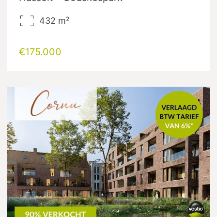
432
m²
€175.000