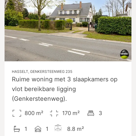
HASSELT, GENKERSTEENWEG 235
Ruime woning met 3 slaapkamers op
vlot bereikbare ligging
(Genkersteenweg).
800
m²
170
m²
3
1
1
8.8
m²