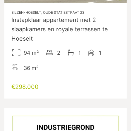
BILZEN-HOESELT, OUDE STATIESTRAAT 23
Instapklaar appartement met 2
slaapkamers en royale terrassen te
Hoeselt
94
m²
2
1
1
36
m²
€298.000