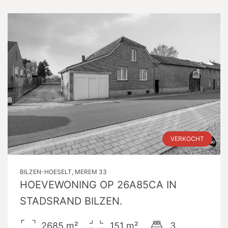
VERKOCHT
BILZEN-HOESELT, MEREM 33
HOEVEWONING OP 26A85CA IN
STADSRAND BILZEN.
2685
m²
151
m²
3