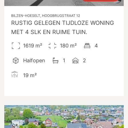
BILZEN-HOESELT, HOOGBRUGSTRAAT 12
RUSTIG GELEGEN TIJDLOZE WONING
MET 4 SLK EN RUIME TUIN.
1619
m²
180
m²
4
Halfopen
1
2
19
m²