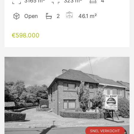
3165
m²
323
m²
4
Open
2
46.1
m²
€598.000
SNEL VERKOCHT