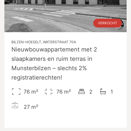
VERKOCHT
BILZEN-HOESELT, WATERSTRAAT 70A
Nieuwbouwappartement met 2
slaapkamers en ruim terras in
Munsterbilzen – slechts 2%
registratierechten!
76
m²
76
m²
2
1
27
m²