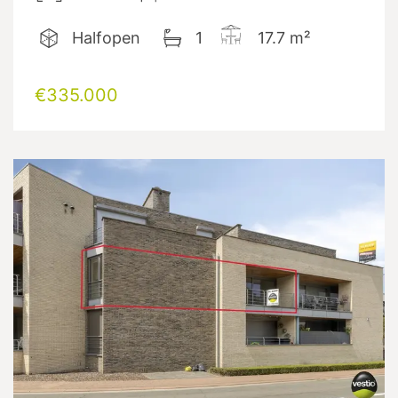
Halfopen
1
17.7
m²
€335.000