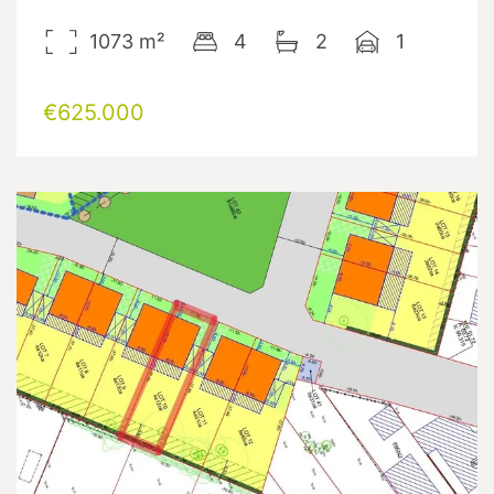
1073
m²
4
2
1
€625.000