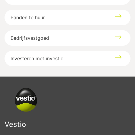
Gazometerstraat
7
3500
Hasselt
Panden te huur
Google maps directions
Bedrijfsvastgoed
Investeren met investio
Vestio