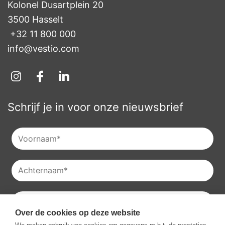
Kolonel Dusartplein 20

3500 Hasselt
+32 11 800 000
info@vestio.com
Schrijf je in voor onze nieuwsbrief
Over de cookies op deze website
Je kan onze
privacyverklaring
raadplegen en je kan je ook