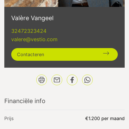
Valère Vangeel
32472323424
valere@vestio.com
Contacteren
Financiële info
Prijs
€1.200 per maand