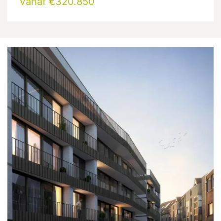
Vanaf €320.850