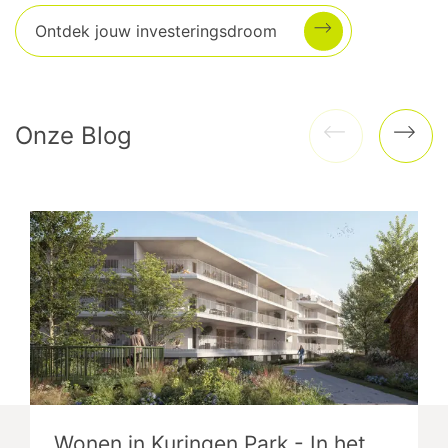
Ontdek jouw investeringsdroom
Onze Blog
Verzenden
Ve
Wonen in Kuringen Park - In het