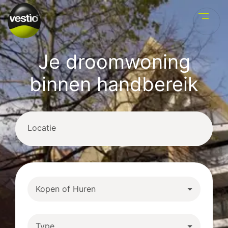
Ve
Je droomwoning
binnen handbereik
Locatie
Kopen of Huren
Type