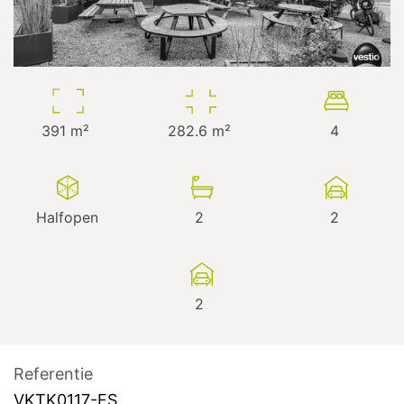
391
m²
282.6
m²
4
Halfopen
2
2
2
Referentie
VKTK0117-FS