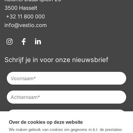
3500 Hasselt
+32 11 800 000
info@vestio.com
Schrijf je in voor onze nieuwsbrief
Over de cookies op deze website
Je kan onze
privacyverklaring
raadplegen en je kan je ook
We maken gebruik van cookies om gegevens m.b.t. de prestaties