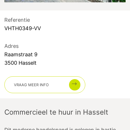
Referentie
VHTH0349-VV
Adres
Raamstraat
9
3500
Hasselt
VRAAG MEER INFO
Commercieel te huur
in
Hasselt
Dit moderne handelspand is gelegen in hartje