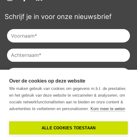
Schrijf je in voor onze nieuwsbrief
Over de cookies op deze website
Je kan onze
privacyverklaring
raadplegen en je kan je ook
We maken gebruik van cookies om gegevens m.b.t. de prestaties
altijd uitschrijven voor onze nieuwsbrieven.
en het gebruik van deze website te verzamelen & analyseren, om
Ik ga akkoord met het ontvangen van communicatie van
sociale netwerkfunctionaliteiten aan te bieden en onze content &
Vestio.
*
advertenties te verbeteren en personaliseren.
Kom meer te weten
ALLE COOKIES TOESTAAN