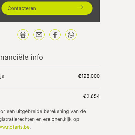
Contacteren
inanciële info
ijs
€198.000
€2.654
or een uitgebreide berekening van de
gistratierechten en erelonen,kijk op
w.notaris.be
.