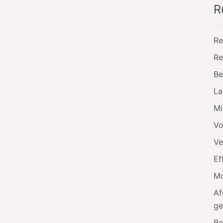
R
Re
Re
Be
La
Mi
Vo
Ve
Ef
Mo
Af
ge
Bo