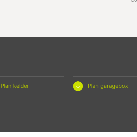
Plan kelder
Plan garagebox