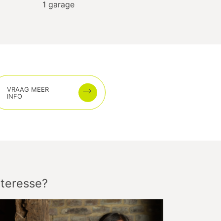
1
garage
VRAAG MEER
INFO
nteresse?