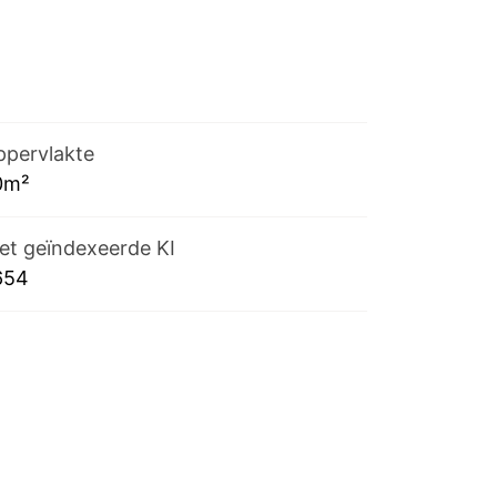
pervlakte
0m²
et geïndexeerde KI
654