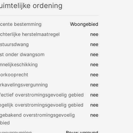
uimtelijke ordening
cente bestemming
Woongebied
chterlijke herstelmaatregel
nee
stuursdwang
nee
st onder dwangsom
nee
nnelijkeschikking
nee
orkooprecht
nee
rkavelingsvergunning
nee
fectief overstromingsgevoelig gebied
nee
gelijk overstromingsgevoelig gebied
nee
gebakend overstromingsgevoelig
nee
bied
uwvergunning
Bouw vergund