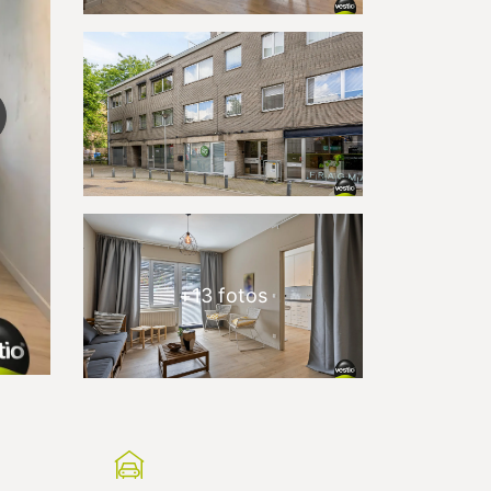
+
13
fotos