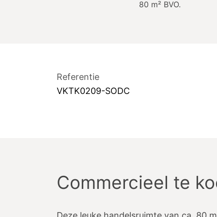
80
m²
BVO.
Referentie
VKTK0209-SODC
Commercieel te k
Deze leuke handelsruimte van ca. 80 m