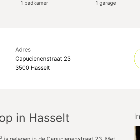
1
badkamer
1
garage
Adres
Capucienenstraat
23
3500
Hasselt
oop
in
Hasselt
I
² is gelegen in de Capucienenstraat 23. Met