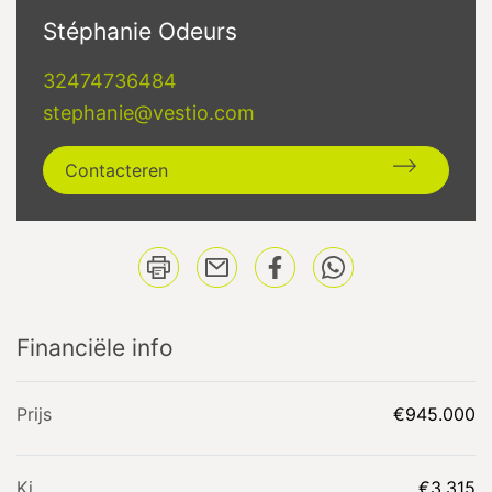
Stéphanie Odeurs
32474736484
stephanie@vestio.com
Contacteren
Financiële info
Prijs
€945.000
Ki
€3.315