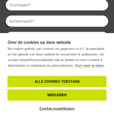
Over de cookies op deze website
Je kan onze
privacyverklaring
raadplegen en je kan je ook
We maken gebruik van cookies om gegevens m.b.t. de prestaties
altijd uitschrijven voor onze nieuwsbrieven.
en het gebruik van deze website te verzamelen & analyseren, om
Ik ga akkoord met het ontvangen van communicatie van
sociale netwerkfunctionaliteiten aan te bieden en onze content &
Vestio.
*
advertenties te verbeteren en personaliseren.
Kom meer te weten
ALLE COOKIES TOESTAAN
Copyright -
2026
Vestio. Alle rechten
WEIGEREN
voorbehouden
Cookie-instellingen
Privacy verklaring