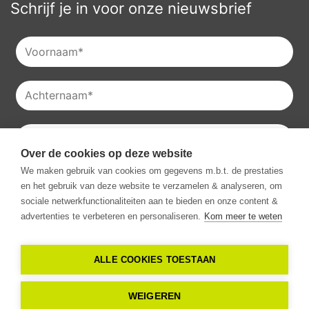
Schrijf je in voor onze nieuwsbrief
Over de cookies op deze website
Je kan onze
privacyverklaring
raadplegen en je kan je ook
We maken gebruik van cookies om gegevens m.b.t. de prestaties
altijd uitschrijven voor onze nieuwsbrieven.
en het gebruik van deze website te verzamelen & analyseren, om
Ik ga akkoord met het ontvangen van communicatie van
sociale netwerkfunctionaliteiten aan te bieden en onze content &
Vestio.
*
advertenties te verbeteren en personaliseren.
Kom meer te weten
ALLE COOKIES TOESTAAN
Copyright -
2026
Vestio. Alle rechten
WEIGEREN