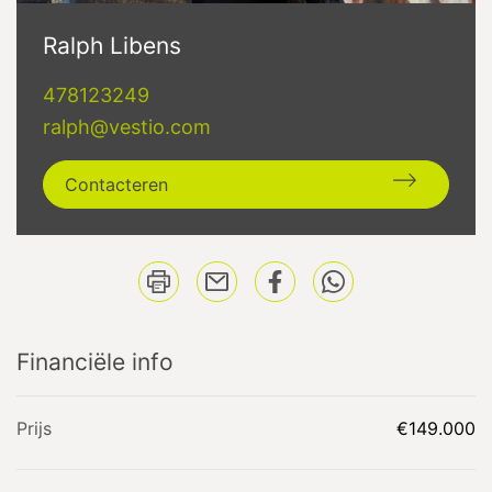
Ralph Libens
478123249
ralph@vestio.com
Contacteren
Financiële info
Prijs
€149.000