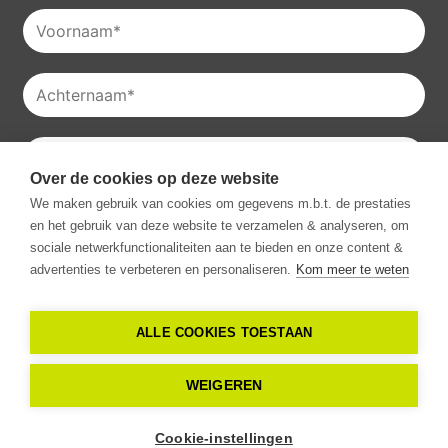
Over de cookies op deze website
Je kan onze
privacyverklaring
raadplegen en je kan je ook
We maken gebruik van cookies om gegevens m.b.t. de prestaties
altijd uitschrijven voor onze nieuwsbrieven.
en het gebruik van deze website te verzamelen & analyseren, om
Ik ga akkoord met het ontvangen van communicatie van
sociale netwerkfunctionaliteiten aan te bieden en onze content &
Vestio.
*
advertenties te verbeteren en personaliseren.
Kom meer te weten
ALLE COOKIES TOESTAAN
Copyright -
2026
Vestio. Alle rechten
WEIGEREN
voorbehouden
Cookie-instellingen
Privacy verklaring