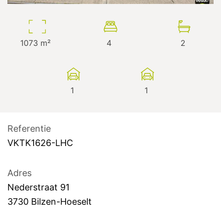
1073
m²
4
2
1
1
Referentie
VKTK1626-LHC
Adres
Nederstraat
91
3730
Bilzen-Hoeselt