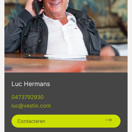
Luc Hermans
0473792930
luc@vestio.com
Contacteren