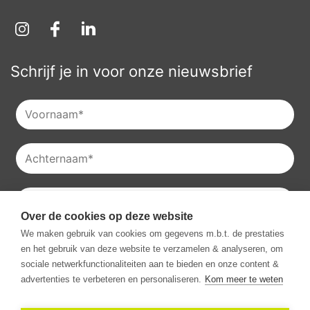
Schrijf je in voor onze nieuwsbrief
Over de cookies op deze website
Je kan onze
privacyverklaring
raadplegen en je kan je ook
We maken gebruik van cookies om gegevens m.b.t. de prestaties
altijd uitschrijven voor onze nieuwsbrieven.
en het gebruik van deze website te verzamelen & analyseren, om
Ik ga akkoord met het ontvangen van communicatie van
sociale netwerkfunctionaliteiten aan te bieden en onze content &
Vestio.
*
advertenties te verbeteren en personaliseren.
Kom meer te weten