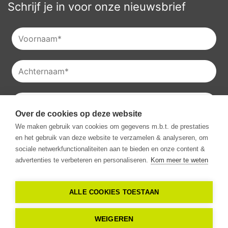
Schrijf je in voor onze nieuwsbrief
Over de cookies op deze website
Je kan onze
privacyverklaring
raadplegen en je kan je ook
We maken gebruik van cookies om gegevens m.b.t. de prestaties
altijd uitschrijven voor onze nieuwsbrieven.
en het gebruik van deze website te verzamelen & analyseren, om
Ik ga akkoord met het ontvangen van communicatie van
sociale netwerkfunctionaliteiten aan te bieden en onze content &
Vestio.
*
advertenties te verbeteren en personaliseren.
Kom meer te weten
ALLE COOKIES TOESTAAN
Copyright -
2026
Vestio. Alle rechten
WEIGEREN