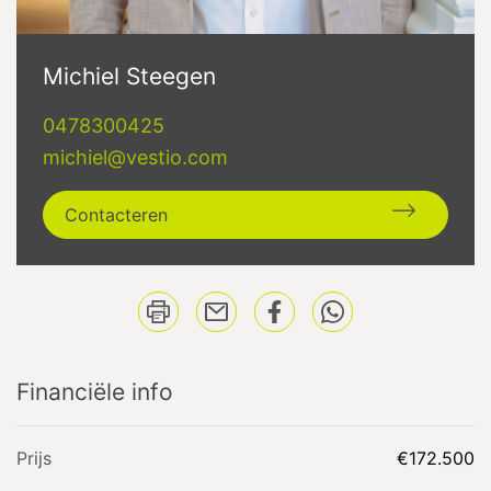
Michiel Steegen
0478300425
michiel@vestio.com
Contacteren
Financiële info
Prijs
€172.500