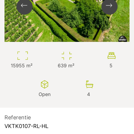
15955
m²
639
m²
5
Open
4
Referentie
VKTK0107-RL-HL