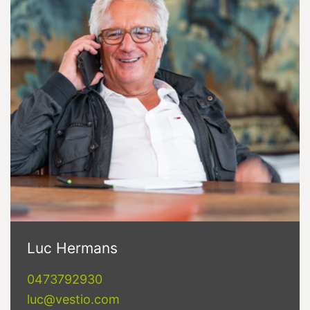
Luc Hermans
0473792930
luc@vestio.com