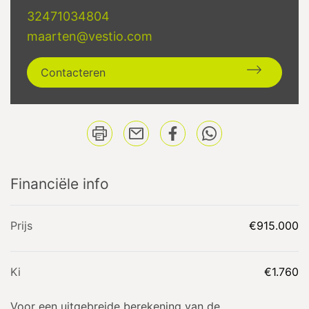
32471034804
maarten@vestio.com
Contacteren
Financiële info
Prijs
€915.000
Ki
€1.760
Voor een uitgebreide berekening van de