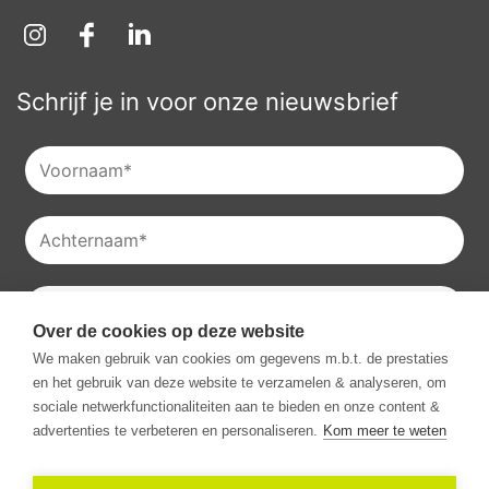
Schrijf je in voor onze nieuwsbrief
Over de cookies op deze website
Je kan onze
privacyverklaring
raadplegen en je kan je ook
We maken gebruik van cookies om gegevens m.b.t. de prestaties
altijd uitschrijven voor onze nieuwsbrieven.
en het gebruik van deze website te verzamelen & analyseren, om
Ik ga akkoord met het ontvangen van communicatie van
sociale netwerkfunctionaliteiten aan te bieden en onze content &
Vestio.
*
advertenties te verbeteren en personaliseren.
Kom meer te weten