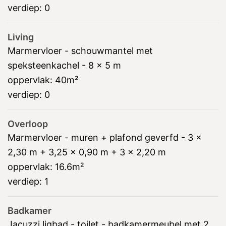
verdiep:
0
Living
Marmervloer - schouwmantel met
speksteenkachel - 8 x 5 m
oppervlak:
40m²
verdiep:
0
Overloop
Marmervloer - muren + plafond geverfd - 3 x
2,30 m + 3,25 x 0,90 m + 3 x 2,20 m
oppervlak:
16.6m²
verdiep:
1
Badkamer
Jacuzzi ligbad - toilet - badkamermeubel met 2