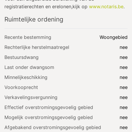
registratierechten en erelonen,kijk op
www.notaris.be
.
Ruimtelijke ordening
Recente bestemming
Woongebied
Rechterlijke herstelmaatregel
nee
Bestuursdwang
nee
Last onder dwangsom
nee
Minnelijkeschikking
nee
Voorkooprecht
nee
Verkavelingsvergunning
nee
Effectief overstromingsgevoelig gebied
nee
Mogelijk overstromingsgevoelig gebied
nee
Afgebakend overstromingsgevoelig gebied
nee