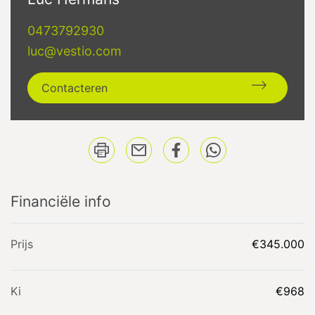
0473792930
luc@vestio.com
Contacteren
Financiële info
Prijs
€345.000
Ki
€968