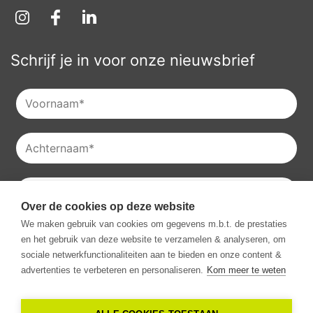
Schrijf je in voor onze nieuwsbrief
Over de cookies op deze website
Je kan onze
privacyverklaring
raadplegen en je kan je ook
We maken gebruik van cookies om gegevens m.b.t. de prestaties
altijd uitschrijven voor onze nieuwsbrieven.
en het gebruik van deze website te verzamelen & analyseren, om
Ik ga akkoord met het ontvangen van communicatie van
sociale netwerkfunctionaliteiten aan te bieden en onze content &
Vestio.
*
advertenties te verbeteren en personaliseren.
Kom meer te weten