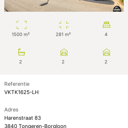
1500
m²
281
m²
4
2
2
2
Referentie
VKTK1625-LH
Adres
Harenstraat
83
3840
Tongeren-Borgloon