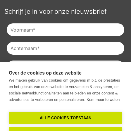
Schrijf je in voor onze nieuwsbrief
Over de cookies op deze website
Je kan onze
privacyverklaring
raadplegen en je kan je ook
We maken gebruik van cookies om gegevens m.b.t. de prestaties
altijd uitschrijven voor onze nieuwsbrieven.
en het gebruik van deze website te verzamelen & analyseren, om
Ik ga akkoord met het ontvangen van communicatie van
sociale netwerkfunctionaliteiten aan te bieden en onze content &
Vestio.
*
advertenties te verbeteren en personaliseren.
Kom meer te weten
ALLE COOKIES TOESTAAN