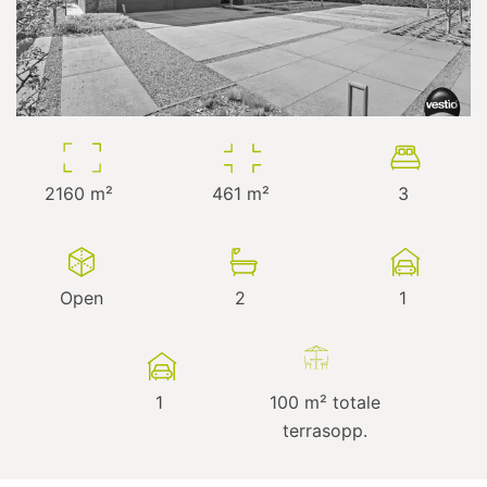
2160
m²
461
m²
3
Open
2
1
1
100
m² totale
terrasopp.