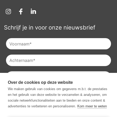
Schrijf je in voor onze nieuwsbrief
Over de cookies op deze website
Je kan onze
privacyverklaring
raadplegen en je kan je ook
We maken gebruik van cookies om gegevens m.b.t. de prestaties
altijd uitschrijven voor onze nieuwsbrieven.
en het gebruik van deze website te verzamelen & analyseren, om
Ik ga akkoord met het ontvangen van communicatie van
sociale netwerkfunctionaliteiten aan te bieden en onze content &
Vestio.
*
advertenties te verbeteren en personaliseren.
Kom meer te weten