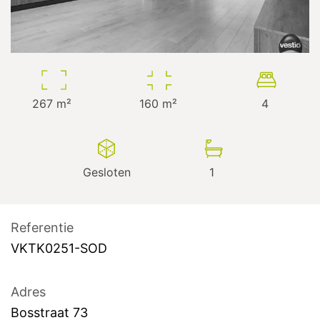
267
m²
160
m²
4
Gesloten
1
Referentie
VKTK0251-SOD
Adres
Bosstraat
73