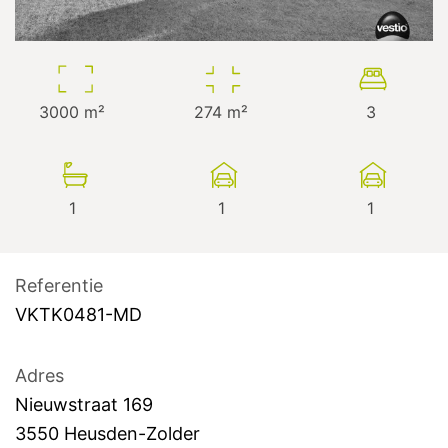
3000
m²
274
m²
3
1
1
1
Referentie
VKTK0481-MD
Adres
Nieuwstraat
169
3550
Heusden-Zolder