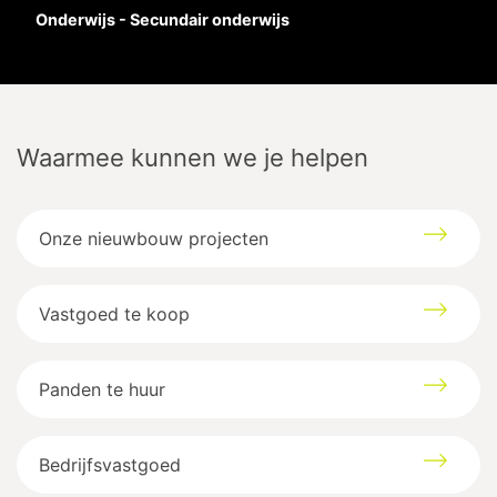
Onderwijs - Secundair onderwijs
Waarmee kunnen we je helpen
Onze nieuwbouw projecten
Vastgoed te koop
Kantoorgebouw van 200 m² nabij de Corda
Campus
Kempische Steenweg
374
3500
Hasselt
Panden te huur
Google maps directions
Bedrijfsvastgoed