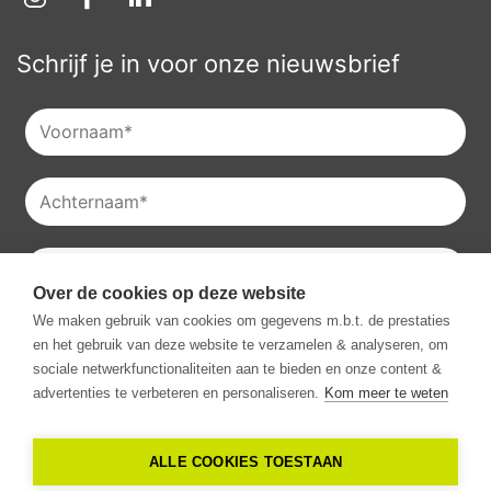
Schrijf je in voor onze nieuwsbrief
Over de cookies op deze website
Je kan onze
privacyverklaring
raadplegen en je kan je ook
We maken gebruik van cookies om gegevens m.b.t. de prestaties
altijd uitschrijven voor onze nieuwsbrieven.
en het gebruik van deze website te verzamelen & analyseren, om
Ik ga akkoord met het ontvangen van communicatie van
sociale netwerkfunctionaliteiten aan te bieden en onze content &
Vestio.
*
advertenties te verbeteren en personaliseren.
Kom meer te weten
ALLE COOKIES TOESTAAN