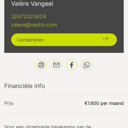
Valère Vangeel
32472323424
valere@vestio.com
Contacteren
Financiële info
Prijs
€1.600 per maand
Voor een uitgebreide berekening van de