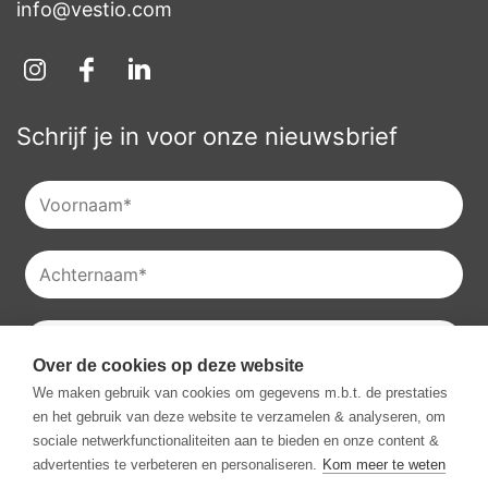
info@vestio.com
Schrijf je in voor onze nieuwsbrief
Over de cookies op deze website
Je kan onze
privacyverklaring
raadplegen en je kan je ook
We maken gebruik van cookies om gegevens m.b.t. de prestaties
altijd uitschrijven voor onze nieuwsbrieven.
en het gebruik van deze website te verzamelen & analyseren, om
Ik ga akkoord met het ontvangen van communicatie van
sociale netwerkfunctionaliteiten aan te bieden en onze content &
Vestio.
*
advertenties te verbeteren en personaliseren.
Kom meer te weten