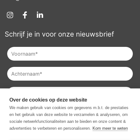
Schrijf je in voor onze nieuwsbrief
Over de cookies op deze website
Je kan onze
privacyverklaring
raadplegen en je kan je ook
We maken gebruik van cookies om gegevens m.b.t. de prestaties
altijd uitschrijven voor onze nieuwsbrieven.
en het gebruik van deze website te verzamelen & analyseren, om
Ik ga akkoord met het ontvangen van communicatie van
sociale netwerkfunctionaliteiten aan te bieden en onze content &
Vestio.
*
advertenties te verbeteren en personaliseren.
Kom meer te weten