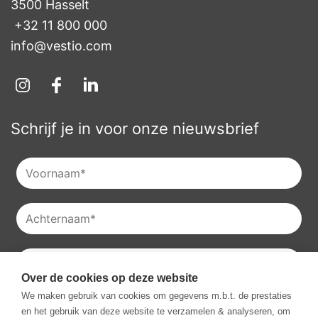
3500 Hasselt
+32 11 800 000
info@vestio.com
Schrijf je in voor onze nieuwsbrief
Over de cookies op deze website
Je kan onze
privacyverklaring
raadplegen en je kan je ook
We maken gebruik van cookies om gegevens m.b.t. de prestaties
altijd uitschrijven voor onze nieuwsbrieven.
en het gebruik van deze website te verzamelen & analyseren, om