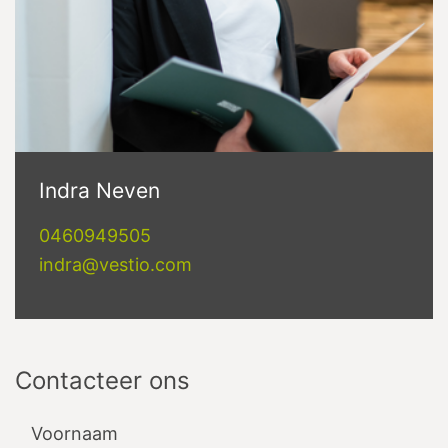
Indra Neven
0460949505
indra@vestio.com
Contacteer ons
Voornaam