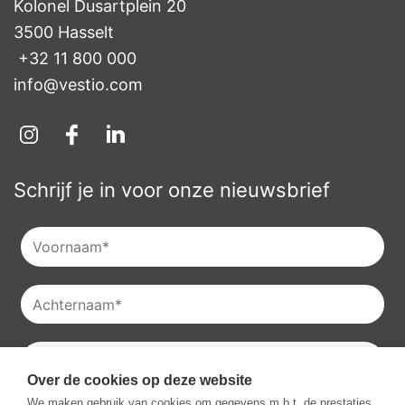
Kolonel Dusartplein 20

3500 Hasselt
+32 11 800 000
info@vestio.com
Schrijf je in voor onze nieuwsbrief
Over de cookies op deze website
Je kan onze
privacyverklaring
raadplegen en je kan je ook
We maken gebruik van cookies om gegevens m.b.t. de prestaties