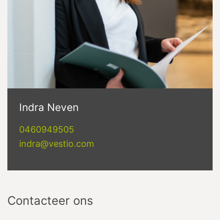
Indra Neven
0460949505
indra@vestio.com
Contacteer ons