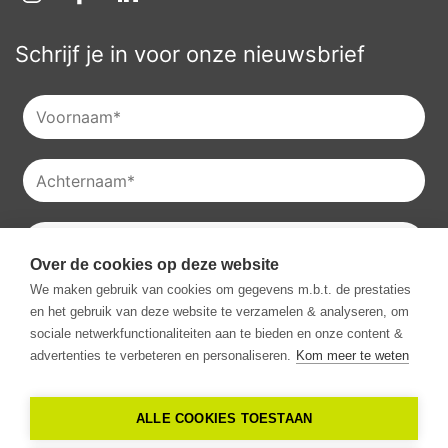
Schrijf je in voor onze nieuwsbrief
Over de cookies op deze website
Je kan onze
privacyverklaring
raadplegen en je kan je ook
We maken gebruik van cookies om gegevens m.b.t. de prestaties
altijd uitschrijven voor onze nieuwsbrieven.
en het gebruik van deze website te verzamelen & analyseren, om
Ik ga akkoord met het ontvangen van communicatie van
sociale netwerkfunctionaliteiten aan te bieden en onze content &
Vestio.
*
advertenties te verbeteren en personaliseren.
Kom meer te weten
ALLE COOKIES TOESTAAN