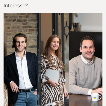
Bivelenhof Appartementen
Elstartstraat
55
3740
Bilzen
Interesse?
Google maps directions