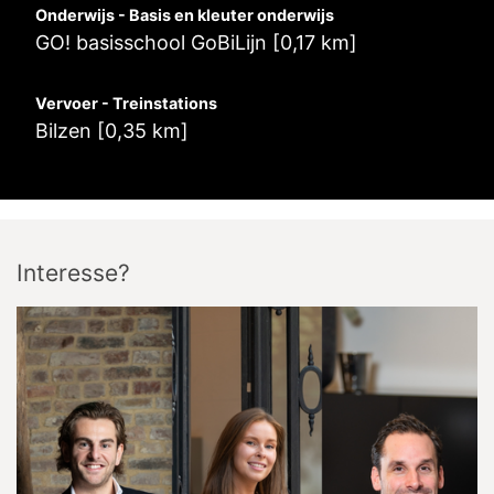
Onderwijs - Basis en kleuter onderwijs
GO! basisschool GoBiLijn [0,17 km]
Vervoer - Treinstations
Bilzen [0,35 km]
Interesse?
Korenstraat
32
3740
Bilzen
Google maps directions