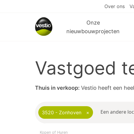
Over ons
V
Onze
nieuwbouwprojecten
Vastgoed t
Thuis in verkoop:
Vestio heeft een hee
3520 - Zonhoven
×
Kopen of Huren