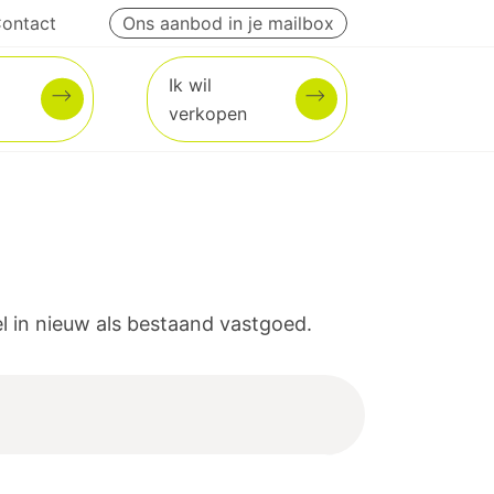
ontact
Ons aanbod in je mailbox
Ik wil
verkopen
 in nieuw als bestaand vastgoed.