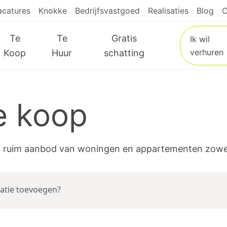
acatures
Knokke
Bedrijfsvastgoed
Realisaties
Blog
C
Te
Te
Gratis
Ik wil
verhuren
Koop
Huur
schatting
e koop
l ruim aanbod van woningen en appartementen zowel