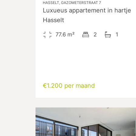
HASSELT, GAZOMETERSTRAAT 7
Luxueus appartement in hartje
Hasselt
77.6
m²
2
1
€1.200 per maand