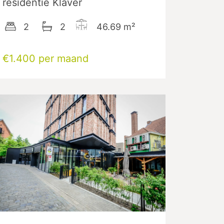
residentie Klaver
2
2
46.69
m²
€1.400 per maand