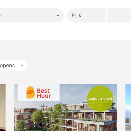
e
Prijs
lopend