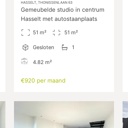
HASSELT, THONISSENLAAN 63
Gemeubelde studio in centrum
Hasselt met autostaanplaats
51
m²
51
m²
Gesloten
1
4.82
m²
€920 per maand