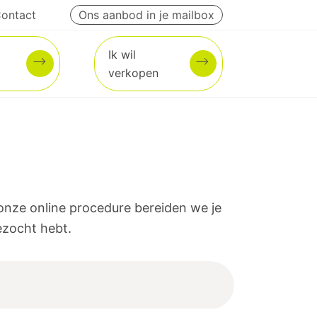
ontact
Ons aanbod in je mailbox
Ik wil
verkopen
a onze online procedure bereiden we je
ezocht hebt.