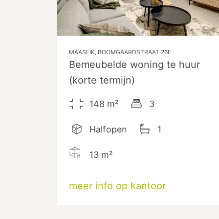
MAASEIK, BOOMGAARDSTRAAT 26E
Bemeubelde woning te huur
(korte termijn)
148
m²
3
Halfopen
1
13
m²
meer info op kantoor