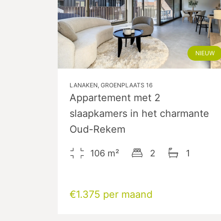
NIEUW
LANAKEN, GROENPLAATS 16
Appartement met 2
slaapkamers in het charmante
Oud-Rekem
106
m²
2
1
€1.375 per maand