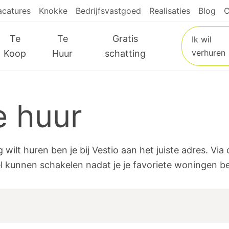
acatures
Knokke
Bedrijfsvastgoed
Realisaties
Blog
C
Te
Te
Gratis
Ik wil
verhuren
Koop
Huur
schatting
e huur
wilt huren ben je bij Vestio aan het juiste adres. Vi
el kunnen schakelen nadat je je favoriete woningen b