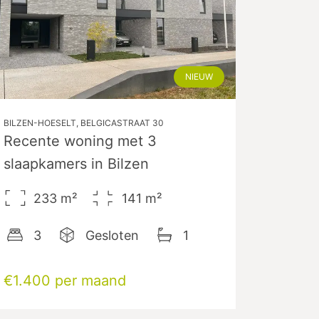
NIEUW
BILZEN-HOESELT, BELGICASTRAAT 30
Recente woning met 3
slaapkamers in Bilzen
233
m²
141
m²
3
Gesloten
1
€1.400 per maand