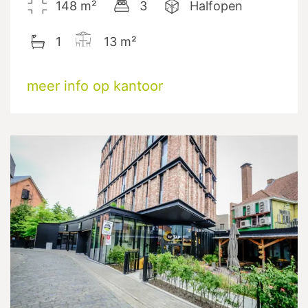
148
m²
3
Halfopen
1
13
m²
meer info op kantoor