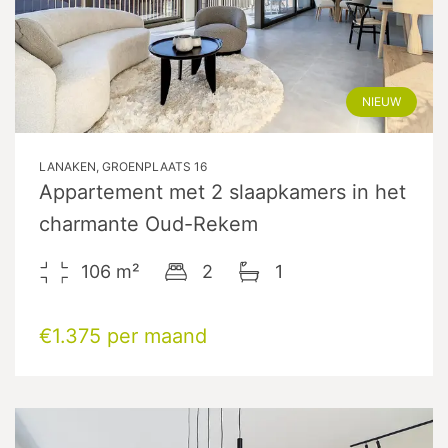
NIEUW
LANAKEN, GROENPLAATS 16
Appartement met 2 slaapkamers in het
charmante Oud-Rekem
106
m²
2
1
€1.375 per maand