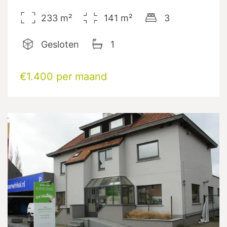
233
m²
141
m²
3
Gesloten
1
€1.400 per maand