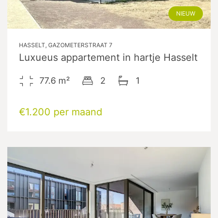
NIEUW
HASSELT, GAZOMETERSTRAAT 7
Luxueus appartement in hartje Hasselt
77.6
m²
2
1
€1.200 per maand