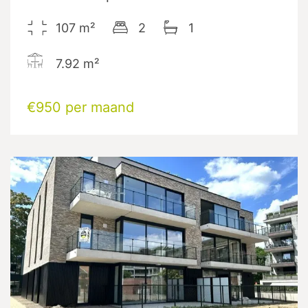
107
m²
2
1
7.92
m²
€950 per maand