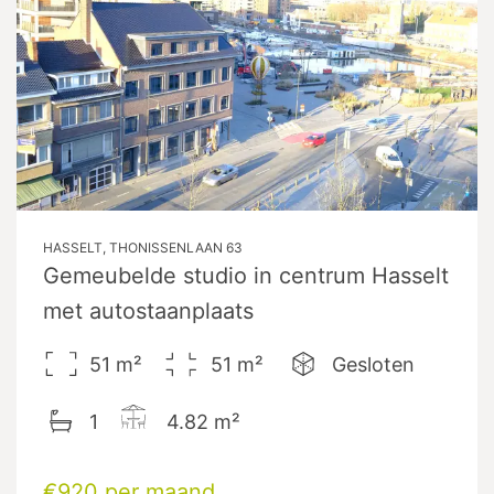
HASSELT, THONISSENLAAN 63
Gemeubelde studio in centrum Hasselt
met autostaanplaats
51
m²
51
m²
Gesloten
1
4.82
m²
€920 per maand