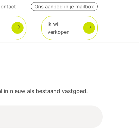
ontact
Ons aanbod in je mailbox
Ik wil
verkopen
 in nieuw als bestaand vastgoed.