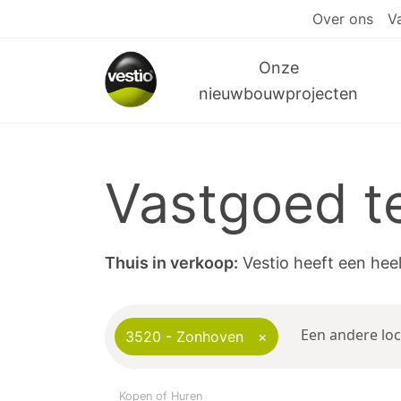
Over ons
V
Onze
nieuwbouwprojecten
Vastgoed t
Thuis in verkoop:
Vestio heeft een hee
3520 - Zonhoven
×
Kopen of Huren