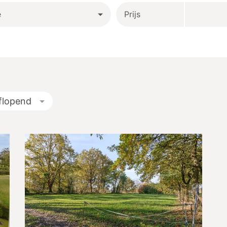
e
Prijs
flopend