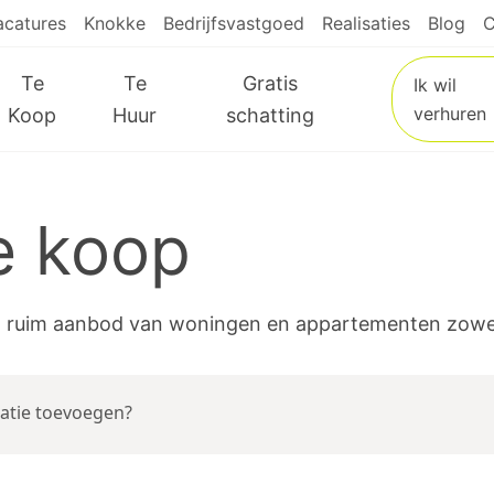
acatures
Knokke
Bedrijfsvastgoed
Realisaties
Blog
C
Te
Te
Gratis
Ik wil
verhuren
Koop
Huur
schatting
e koop
l ruim aanbod van woningen en appartementen zowel