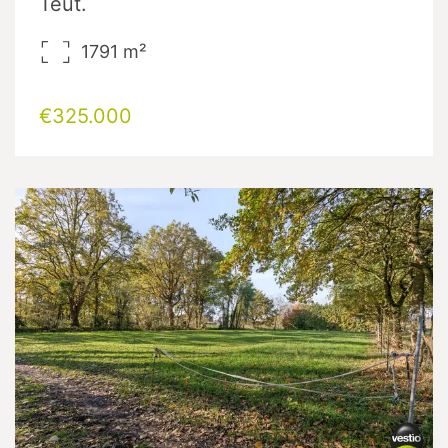
Teut.
1791
m²
€325.000