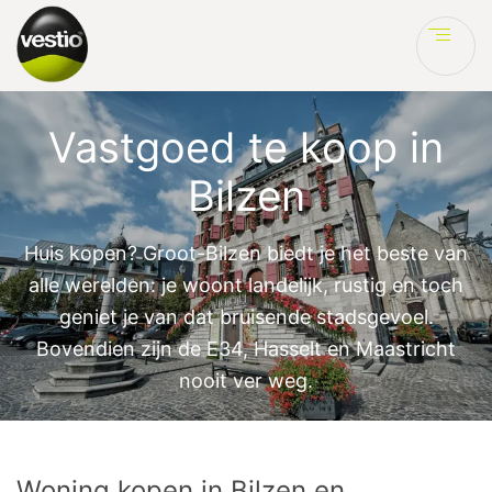
Ve
Vastgoed te koop in
Bilzen
Huis kopen? Groot-Bilzen biedt je het beste van
alle werelden: je woont landelijk, rustig en toch
geniet je van dat bruisende stadsgevoel.
Bovendien zijn de E34, Hasselt en Maastricht
nooit ver weg.
Woning kopen in Bilzen en