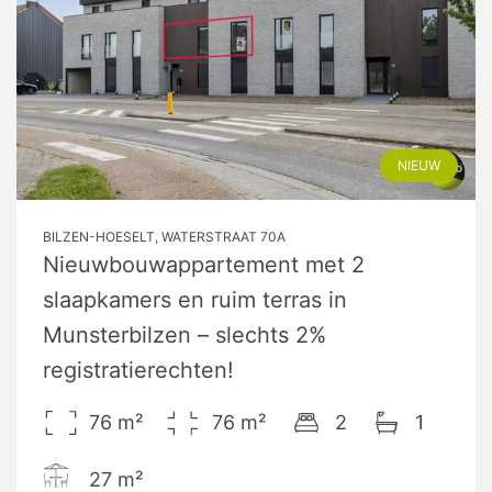
NIEUW
BILZEN-HOESELT, WATERSTRAAT 70A
Nieuwbouwappartement met 2
slaapkamers en ruim terras in
Munsterbilzen – slechts 2%
registratierechten!
76
m²
76
m²
2
1
27
m²