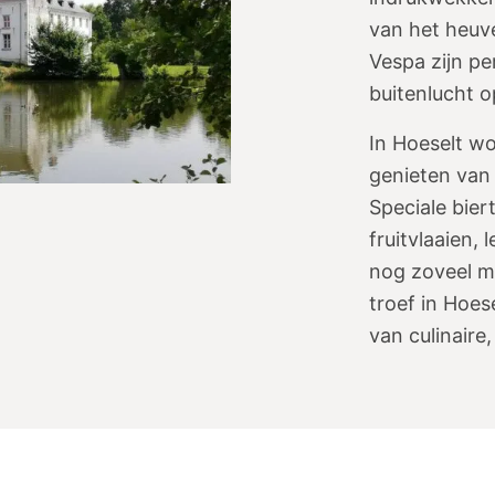
van het heuve
Vespa zijn pe
buitenlucht o
In Hoeselt w
genieten van 
Speciale biert
fruitvlaaien,
nog zoveel me
troef in Hoese
van culinaire,