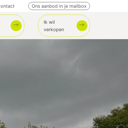
ontact
Ons aanbod in je mailbox
Ik wil
verkopen