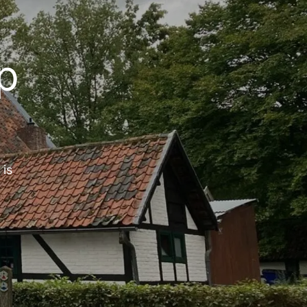
p
 is