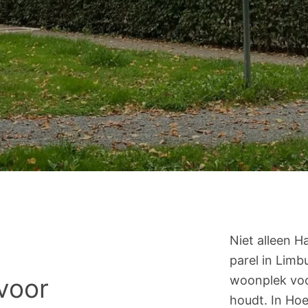
Niet alleen H
parel in Limb
woonplek voor
 voor
houdt. In Hoe