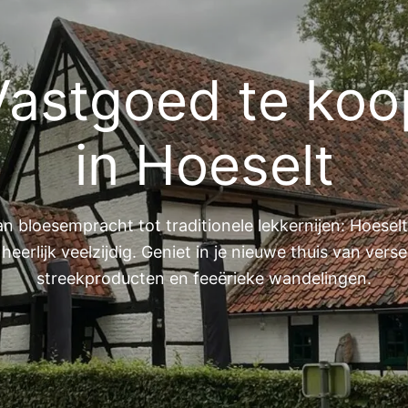
Vastgoed te koo
in Hoeselt
n bloesempracht tot traditionele lekkernijen: Hoeselt
heerlijk veelzijdig. Geniet in je nieuwe thuis van verse
streekproducten en feeërieke wandelingen.