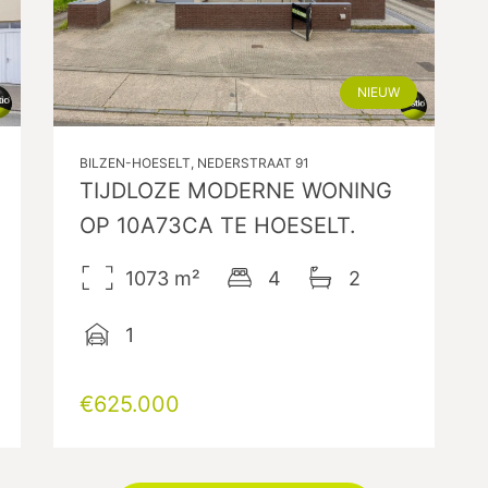
NIEUW
BILZEN-HOESELT, NEDERSTRAAT 91
TIJDLOZE MODERNE WONING
OP 10A73CA TE HOESELT.
1073
m²
4
2
1
€625.000