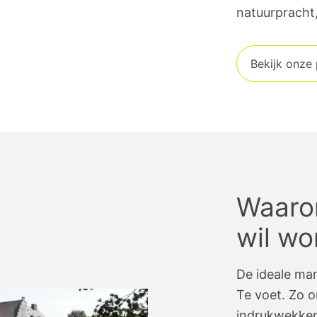
natuurpracht,
Bekijk onze
Waarom
wil w
De ideale man
Te voet. Zo o
indrukwekken