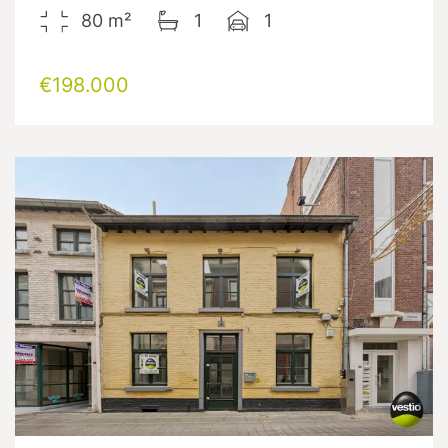
80
m²
1
1
€198.000