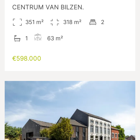
CENTRUM VAN BILZEN.
351
m²
318
m²
2
1
63
m²
€598.000