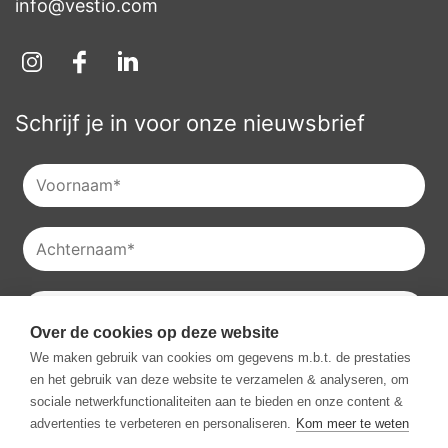
info@vestio.com
Schrijf je in voor onze nieuwsbrief
Over de cookies op deze website
Je kan onze
privacyverklaring
raadplegen en je kan je ook
We maken gebruik van cookies om gegevens m.b.t. de prestaties
altijd uitschrijven voor onze nieuwsbrieven.
en het gebruik van deze website te verzamelen & analyseren, om
Ik ga akkoord met het ontvangen van communicatie van
sociale netwerkfunctionaliteiten aan te bieden en onze content &
Vestio.
*
advertenties te verbeteren en personaliseren.
Kom meer te weten