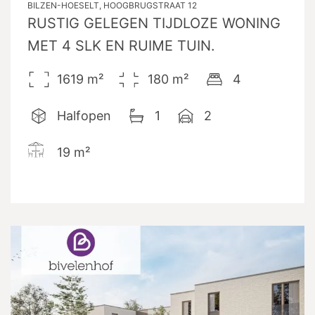
BILZEN-HOESELT, HOOGBRUGSTRAAT 12
RUSTIG GELEGEN TIJDLOZE WONING
MET 4 SLK EN RUIME TUIN.
1619
m²
180
m²
4
Halfopen
1
2
19
m²