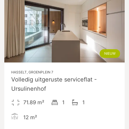
NIEUW
HASSELT, GROENPLEIN 7
Volledig uitgeruste serviceflat -
Ursulinenhof
71.89
m²
1
1
12
m²