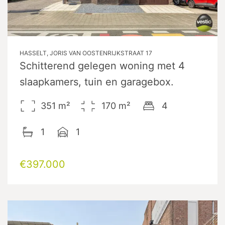
HASSELT, JORIS VAN OOSTENRIJKSTRAAT 17
Schitterend gelegen woning met 4
slaapkamers, tuin en garagebox.
351
m²
170
m²
4
1
1
€397.000