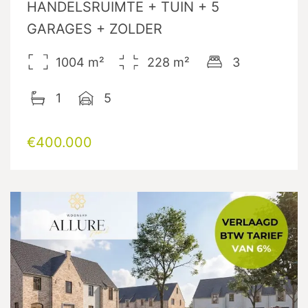
HANDELSRUIMTE + TUIN + 5
GARAGES + ZOLDER
1004
m²
228
m²
3
1
5
€400.000