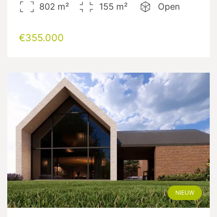
802
m²
155
m²
Open
€355.000
NIEUW