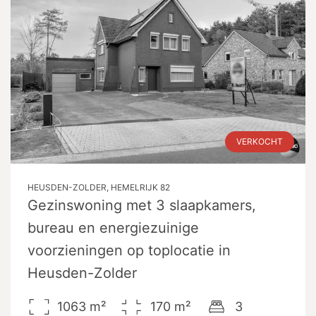
VERKOCHT
HEUSDEN-ZOLDER, HEMELRIJK 82
Gezinswoning met 3 slaapkamers,
bureau en energiezuinige
voorzieningen op toplocatie in
Heusden-Zolder
1063
m²
170
m²
3