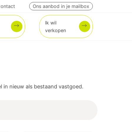
ontact
Ons aanbod in je mailbox
Ik wil
verkopen
 in nieuw als bestaand vastgoed.