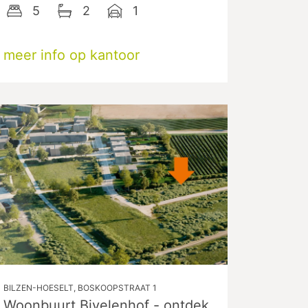
5
2
1
meer info op kantoor
BILZEN-HOESELT, BOSKOOPSTRAAT 1
Woonbuurt Bivelenhof - ontdek