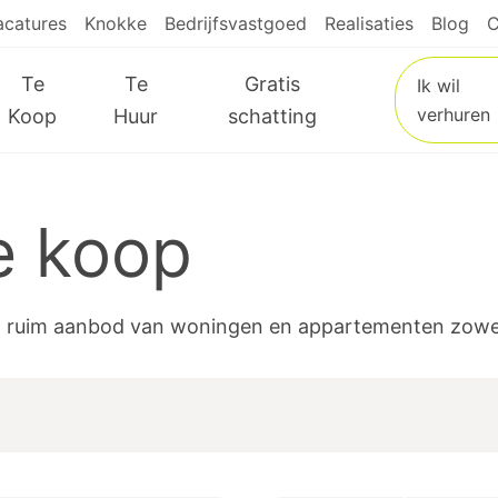
acatures
Knokke
Bedrijfsvastgoed
Realisaties
Blog
C
Te
Te
Gratis
Ik wil
verhuren
Koop
Huur
schatting
e koop
l ruim aanbod van woningen en appartementen zowel