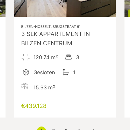
BILZEN-HOESELT, BRUGSTRAAT 61
3 SLK APPARTEMENT IN
BILZEN CENTRUM
120.74
m²
3
Gesloten
1
15.93
m²
€439.128