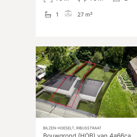
1
27
m²
BILZEN-HOESELT, RIBUSSTRAAT
Bouwgrond (HOB) van 4a66ca