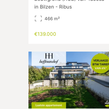
in Bilzen - Ribus
466
m²
€139.000