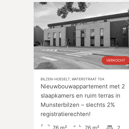
VERKOCHT
BILZEN-HOESELT, WATERSTRAAT 70A
Nieuwbouwappartement met 2
slaapkamers en ruim terras in
Munsterbilzen – slechts 2%
registratierechten!
76
m²
76
m²
2