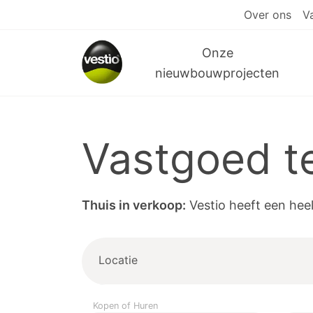
Over ons
V
Onze
nieuwbouwprojecten
Vastgoed t
Thuis in verkoop:
Vestio heeft een hee
Locatie
Kopen of Huren