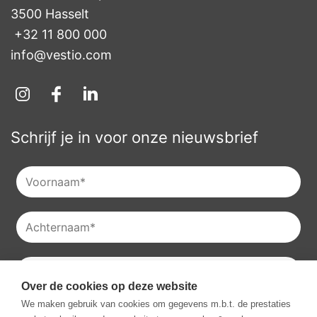
3500 Hasselt
+32 11 800 000
info@vestio.com
Schrijf je in voor onze nieuwsbrief
Over de cookies op deze website
Je kan onze
privacyverklaring
raadplegen en je kan je ook
We maken gebruik van cookies om gegevens m.b.t. de prestaties
altijd uitschrijven voor onze nieuwsbrieven.