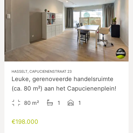
HASSELT, CAPUCIENENSTRAAT 23
Leuke, gerenoveerde handelsruimte
(ca. 80 m²) aan het Capucienenplein!
80
m²
1
1
€198.000