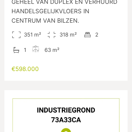
GEHEEL VAN DUPLEX EN VERHUURD
HANDELSGELIJKVLOERS IN
CENTRUM VAN BILZEN.
351
m²
318
m²
2
1
63
m²
€598.000