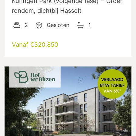
Kuringen Park (volgende fase) − Groen
rondom, dichtbij Hasselt
2
Gesloten
1
Vanaf €320.850