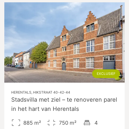
EXCLUSIEF
HERENTALS, HIKSTRAAT 40-42-44
Stadsvilla met ziel – te renoveren parel
in het hart van Herentals
885
m²
750
m²
4