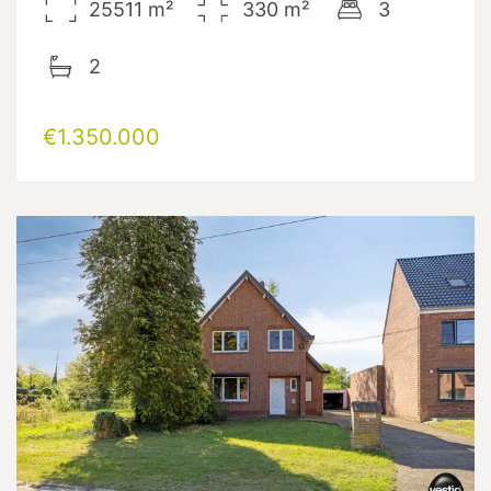
25511
m²
330
m²
3
2
€1.350.000