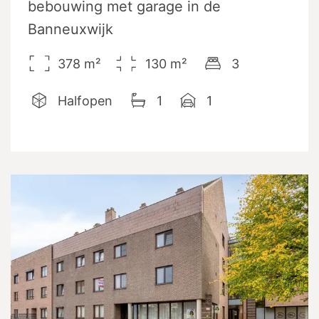
bebouwing met garage in de
Banneuxwijk
378
m²
130
m²
3
Halfopen
1
1