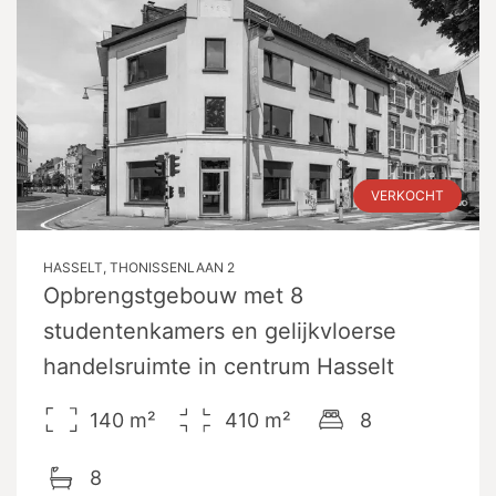
VERKOCHT
HASSELT, THONISSENLAAN 2
Opbrengstgebouw met 8
studentenkamers en gelijkvloerse
handelsruimte in centrum Hasselt
140
m²
410
m²
8
8