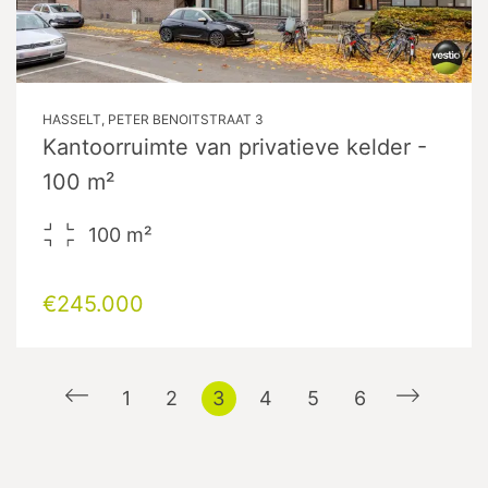
HASSELT, PETER BENOITSTRAAT 3
Kantoorruimte van privatieve kelder -
100 m²
100
m²
€245.000
1
2
3
4
5
6