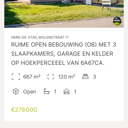
HERK-DE-STAD, MOLENSTRAAT 11
RUIME OPEN BEBOUWING (OB) MET 3
SLAAPKAMERS, GARAGE EN KELDER
OP HOEKPERCEEEL VAN 6A67CA.
667
m²
120
m²
3
Open
1
1
€279.000