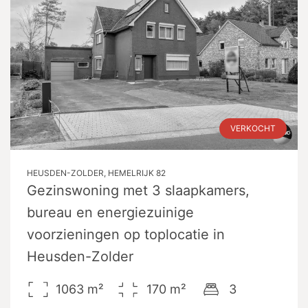
VERKOCHT
HEUSDEN-ZOLDER, HEMELRIJK 82
Gezinswoning met 3 slaapkamers,
bureau en energiezuinige
voorzieningen op toplocatie in
Heusden-Zolder
1063
m²
170
m²
3