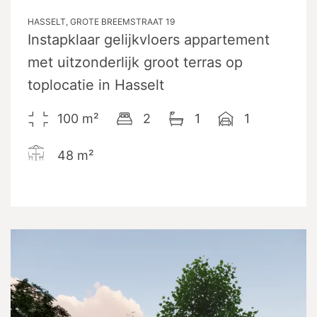
HASSELT, GROTE BREEMSTRAAT 19
Instapklaar gelijkvloers appartement
met uitzonderlijk groot terras op
toplocatie in Hasselt
100
m²
2
1
1
48
m²