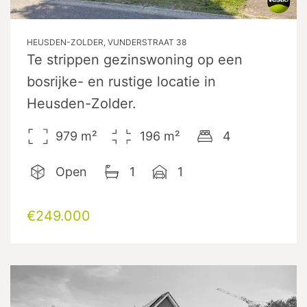
HEUSDEN-ZOLDER, VUNDERSTRAAT 38
Te strippen gezinswoning op een
bosrijke- en rustige locatie in
Heusden-Zolder.
979
m²
196
m²
4
Open
1
1
€249.000