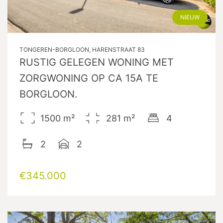
NIEUW
TONGEREN-BORGLOON, HARENSTRAAT 83
RUSTIG GELEGEN WONING MET
ZORGWONING OP CA 15A TE
BORGLOON.
1500
m²
281
m²
4
2
2
€345.000