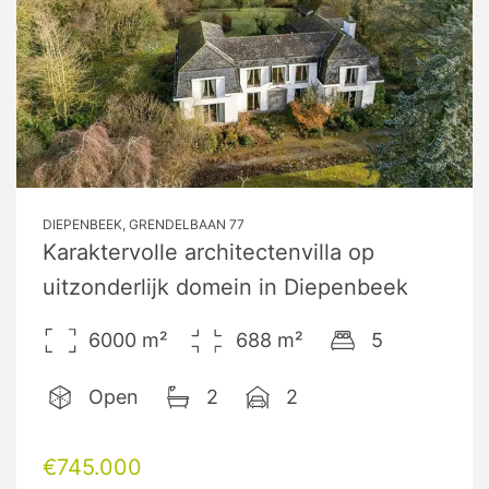
DIEPENBEEK, GRENDELBAAN 77
Karaktervolle architectenvilla op
uitzonderlijk domein in Diepenbeek
6000
m²
688
m²
5
Open
2
2
€745.000