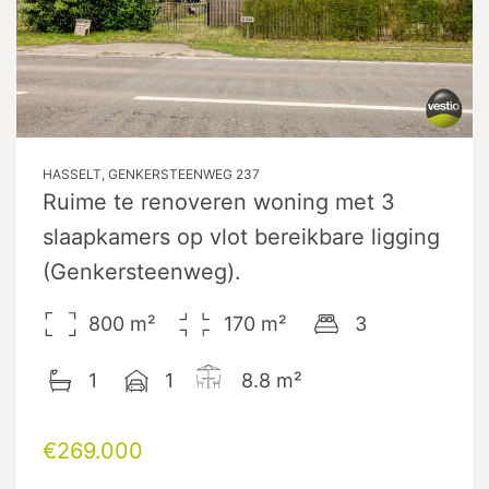
HASSELT, GENKERSTEENWEG 237
Ruime te renoveren woning met 3
slaapkamers op vlot bereikbare ligging
(Genkersteenweg).
800
m²
170
m²
3
1
1
8.8
m²
€269.000