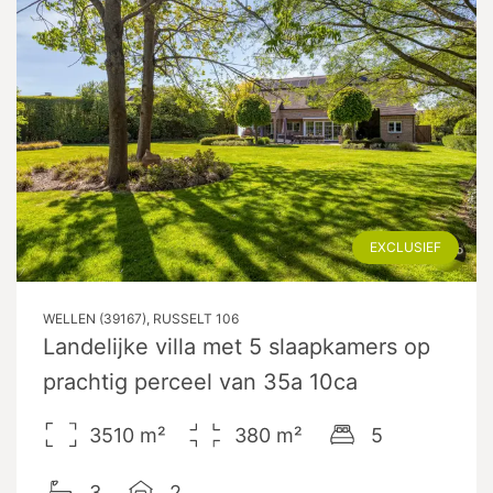
EXCLUSIEF
WELLEN (39167), RUSSELT 106
Landelijke villa met 5 slaapkamers op
prachtig perceel van 35a 10ca
3510
m²
380
m²
5
3
2