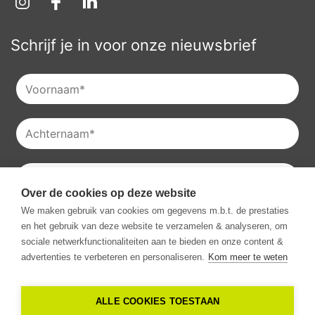
Schrijf je in voor onze nieuwsbrief
Over de cookies op deze website
Je kan onze
privacyverklaring
raadplegen en je kan je ook
We maken gebruik van cookies om gegevens m.b.t. de prestaties
altijd uitschrijven voor onze nieuwsbrieven.
en het gebruik van deze website te verzamelen & analyseren, om
Ik ga akkoord met het ontvangen van communicatie van
sociale netwerkfunctionaliteiten aan te bieden en onze content &
Vestio.
*
advertenties te verbeteren en personaliseren.
Kom meer te weten
ALLE COOKIES TOESTAAN