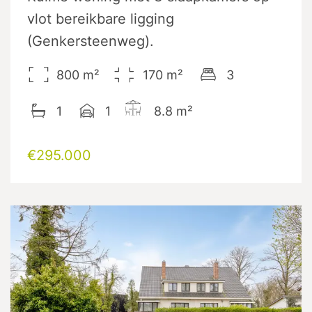
vlot bereikbare ligging
(Genkersteenweg).
800
m²
170
m²
3
1
1
8.8
m²
€295.000