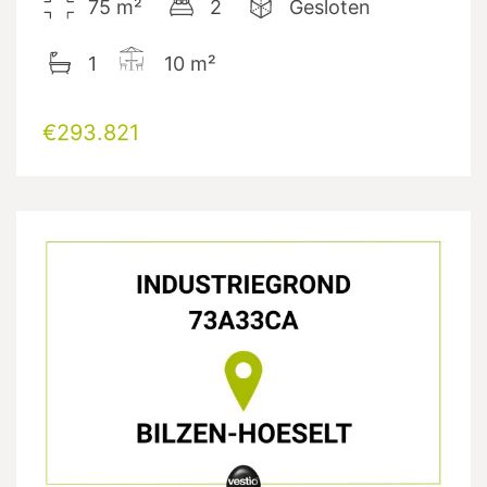
75
m²
2
Gesloten
1
10
m²
€293.821