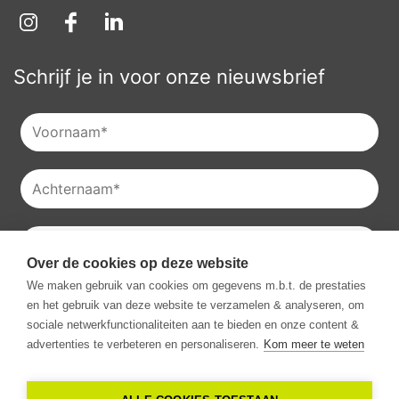
Schrijf je in voor onze nieuwsbrief
Over de cookies op deze website
Je kan onze
privacyverklaring
raadplegen en je kan je ook
We maken gebruik van cookies om gegevens m.b.t. de prestaties
altijd uitschrijven voor onze nieuwsbrieven.
en het gebruik van deze website te verzamelen & analyseren, om
Ik ga akkoord met het ontvangen van communicatie van
sociale netwerkfunctionaliteiten aan te bieden en onze content &
Vestio.
*
advertenties te verbeteren en personaliseren.
Kom meer te weten