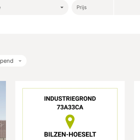
e
Prijs
opend