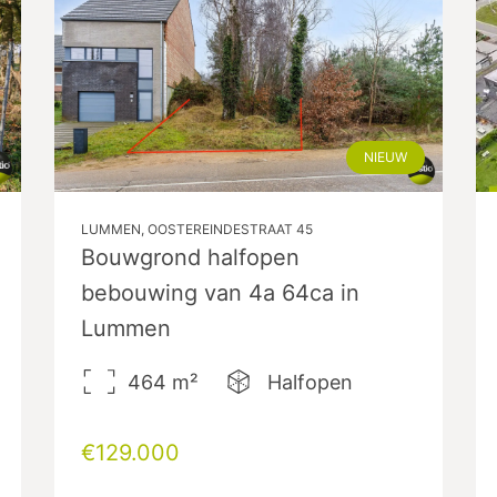
NIEUW
LUMMEN, OOSTEREINDESTRAAT 45
Bouwgrond halfopen
bebouwing van 4a 64ca in
Lummen
464
m²
Halfopen
€129.000