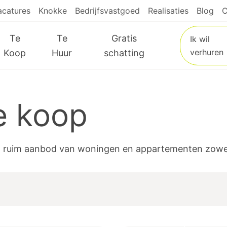
acatures
Knokke
Bedrijfsvastgoed
Realisaties
Blog
C
Te
Te
Gratis
Ik wil
verhuren
Koop
Huur
schatting
e koop
l ruim aanbod van woningen en appartementen zowel