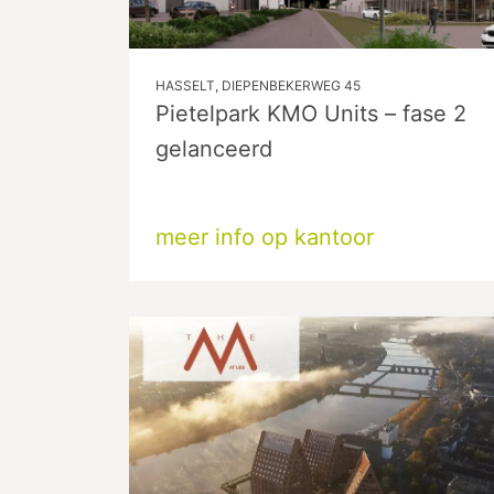
HASSELT, DIEPENBEKERWEG 45
Pietelpark KMO Units – fase 2
gelanceerd
meer info op kantoor