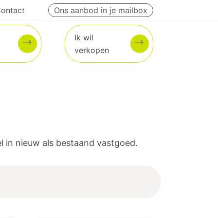
ontact
Ons aanbod in je mailbox
Ik wil
verkopen
 in nieuw als bestaand vastgoed.