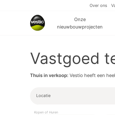
Over ons
V
Onze
nieuwbouwprojecten
Vastgoed t
Thuis in verkoop:
Vestio heeft een hee
Locatie
Kopen of Huren