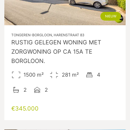
NIEUW
TONGEREN-BORGLOON, HARENSTRAAT 83
RUSTIG GELEGEN WONING MET
ZORGWONING OP CA 15A TE
BORGLOON.
1500
m²
281
m²
4
2
2
€345.000