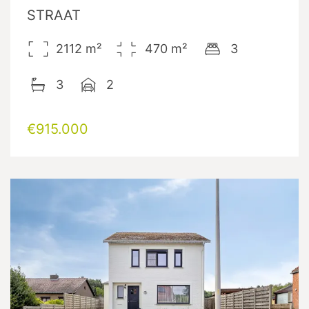
STRAAT
2112
m²
470
m²
3
3
2
€915.000