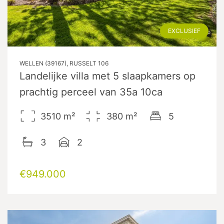
EXCLUSIEF
WELLEN (39167), RUSSELT 106
Landelijke villa met 5 slaapkamers op
prachtig perceel van 35a 10ca
3510
m²
380
m²
5
3
2
€949.000