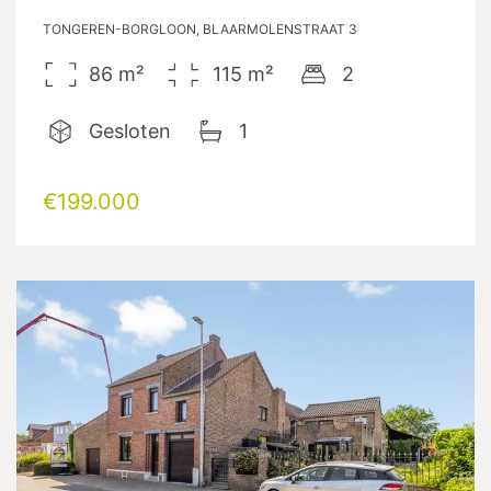
TONGEREN-BORGLOON, BLAARMOLENSTRAAT 3
86
m²
115
m²
2
Gesloten
1
€199.000