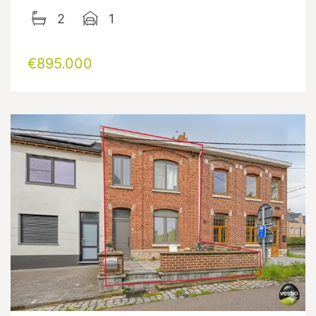
2
1
€895.000