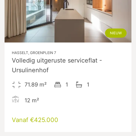
NIEUW
HASSELT, GROENPLEIN 7
Volledig uitgeruste serviceflat -
Ursulinenhof
71.89
m²
1
1
12
m²
Vanaf €425.000