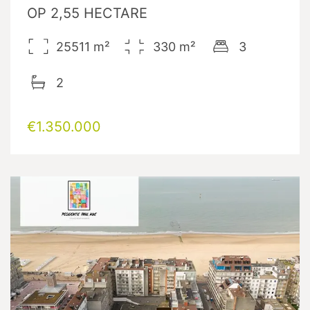
OP 2,55 HECTARE
25511
m²
330
m²
3
2
€1.350.000